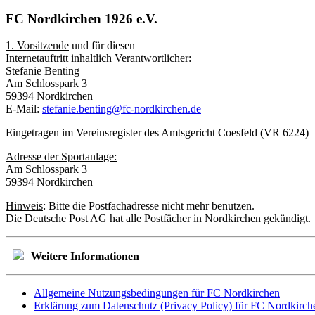
FC Nordkirchen 1926 e.V.
1. Vorsitzende
und für diesen
Internetauftritt inhaltlich Verantwortlicher:
Stefanie Benting
Am Schlosspark 3
59394 Nordkirchen
E-Mail:
stefanie.benting@fc-nordkirchen.de
Eingetragen im Vereinsregister des Amtsgericht Coesfeld (VR 6224)
Adresse der Sportanlage:
Am Schlosspark 3
59394 Nordkirchen
Hinweis
: Bitte die Postfachadresse nicht mehr benutzen.
Die Deutsche Post AG hat alle Postfächer in Nordkirchen gekündigt.
Weitere Informationen
Allgemeine Nutzungsbedingungen für FC Nordkirchen
Erklärung zum Datenschutz (Privacy Policy) für FC Nordkirch